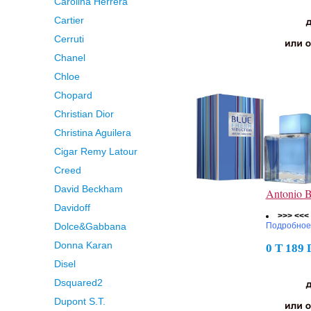
Carolina Herrera
Cartier
Cerruti
Chanel
Chloe
Chopard
Christian Dior
Christina Aguilera
Cigar Remy Latour
Creed
David Beckham
Antonio B
Davidoff
>>> <<<
Dolce&Gabbana
Подробное
Donna Karan
0 Т 189
Disel
Dsquared2
Dupont S.T.