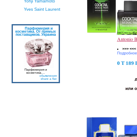
Yohji Yamamoto
Yves Saint Laurent
Парфюмерия и
косметика. От прямых
поставщиков. Украина
Antonio B
>>> <<<
Подробное
0 Т 189
Парфюмерия и
косметика....
обьявления
share a flat