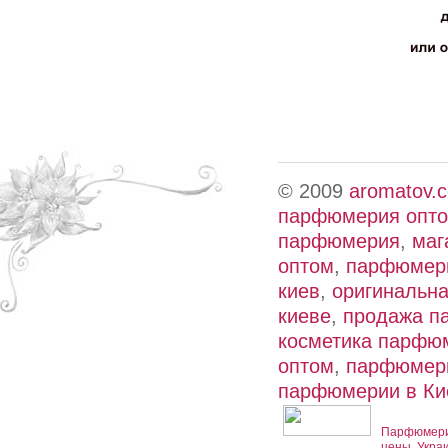
© 2009
aromatov.
парфюмерия опт
парфюмерия
,
маг
оптом
,
парфюмери
киев
,
оригинальн
киеве
,
продажа п
косметика парфю
оптом
,
парфюмери
парфюмерии в Ки
Парфюмерия
цены. Укра