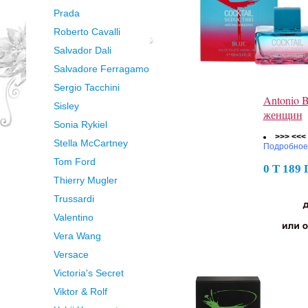
Prada
Roberto Cavalli
Salvador Dali
Salvadore Ferragamo
Sergio Tacchini
Antonio B
Sisley
женщин
Sonia Rykiel
>>> <<<
Stella McCartney
Подробное
Tom Ford
0 Т 189
Thierry Mugler
Trussardi
Valentino
Vera Wang
Versace
Victoria's Secret
Viktor & Rolf