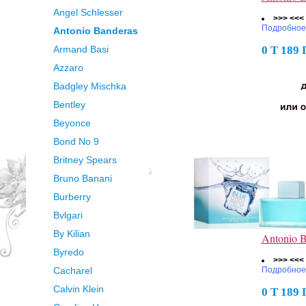
Angel Schlesser
>>> <<<
Подробное
Antonio Banderas
Armand Basi
0 Т 189
Azzaro
Badgley Mischka
Bentley
Beyonce
Bond No 9
Britney Spears
Bruno Banani
Burberry
Bvlgari
By Kilian
Antonio 
Byredo
>>> <<<
Подробное
Cacharel
Calvin Klein
0 Т 189