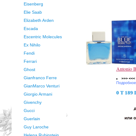
Eisenberg
Elie Saab
Elizabeth Arden
Escada
Escentric Molecules
Ex Nihilo
Fendi
Ferrari
Antonio 
Ghost
Gianfranco Ferre
>>> <<<
Подробное
GianMarco Venturi
0 Т 189
Giorgio Armani
Givenchy
Gucci
Guerlain
Guy Laroche
Helena Rubinstein