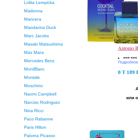
Lolita Lempicka
Madonna
Mancera
Mandarina Duck
Marc Jacobs
Masaki Matsushima
Antonio B
Max Mara
>>> <<<
Mercedes Benz
Подробное
MontBlanc
0 Т 189
Montale
Moschino
Naomi Campbell
Narciso Rodriguez
Nina Ricci
Paco Rabanne
Paris Hilton
Paloma Picasso