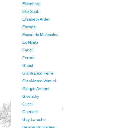
Eisenberg
Elie Saab
Elizabeth Arden
Escada
Escentric Molecules
Ex Nihilo
Fendi
Ferrari
Ghost
Gianfranco Ferre
GianMarco Venturi
Giorgio Armani
Givenchy
Gucci
Guerlain
Guy Laroche
Helena Rubinstein