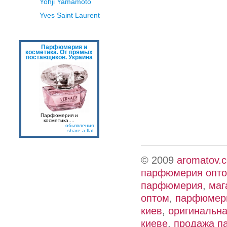
Yohji Yamamoto
Yves Saint Laurent
Парфюмерия и
косметика. От прямых
поставщиков. Украина
Парфюмерия и
косметика....
обьявления
share a flat
© 2009
aromatov.
парфюмерия опт
парфюмерия
,
маг
оптом
,
парфюмери
киев
,
оригинальн
киеве
,
продажа п