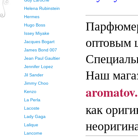
Guy Laroche
Helena Rubinstein
Hermes
Парфюмер
Hugo Boss
Issey Miyake
оптовым 
Jacques Bogart
James Bond 007
Специальн
Jean Paul Gaultier
Jennifer Lopez
Наш мага
Jil Sander
Jimmy Choo
aromatov
Kenzo
La Perla
как ориги
Lacoste
Lady Gaga
неоригина
Lalique
Lancome