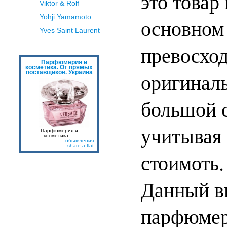
это товар
Viktor & Rolf
Yohji Yamamoto
основном 
Yves Saint Laurent
превосхо
Парфюмерия и
косметика. От прямых
оригинал
поставщиков. Украина
большой 
учитывая
Парфюмерия и
косметика....
обьявления
share a flat
стоимоть.
Данный ви
парфюмер