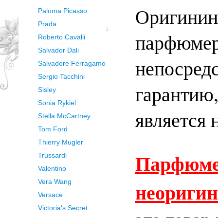
Оригинин
Paloma Picasso
Prada
парфюмер
Roberto Cavalli
Salvador Dali
непосред
Salvadore Ferragamo
Sergio Tacchini
гарантию
Sisley
Sonia Rykiel
является 
Stella McCartney
Tom Ford
Thierry Mugler
Парфюме
Trussardi
Valentino
не
о
ригин
Vera Wang
Versace
Victoria's Secret