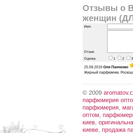
Отзывы о B
женщин (Д
Имя:
Отзыв:
Оценка:
1
2
25.09.2016
Оля Панченко
Жирный парфюмчик. Роскошн
© 2009
aromatov.
парфюмерия опт
парфюмерия
,
маг
оптом
,
парфюмери
киев
,
оригинальн
киеве
,
продажа п