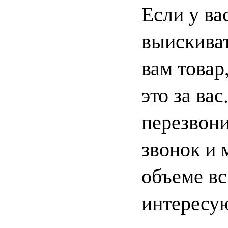
Если у ва
выискиват
вам товар
это за ва
перезвони
звонок и 
объеме в
интересу