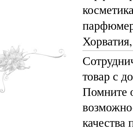
косметик
парфюмер
Хорватия,
Сотруднич
товар с д
Помните о
возможно
качества 