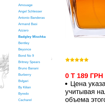
Amouage
Angel Schlesser
Antonio Banderas
Armand Basi
Azzaro
Badgley Mischka
Bentley
Beyonce
Bond No 9
Britney Spears
Bruno Banani
0 Т 189 ГРН
Burberry
Bvlgari
Цена указа
By Kilian
учитывая на
Byredo
объема этог
Cacharel