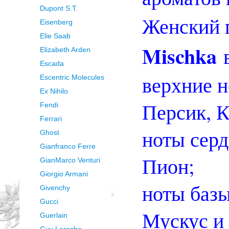
Dupont S.T.
Женский
Eisenberg
Elie Saab
Mischka
в
Elizabeth Arden
Escada
в
ерхние н
Escentric Molecules
Ex Nihilo
Персик, 
Fendi
Ferrari
ноты серд
Ghost
Gianfranco Ferre
Пион;
GianMarco Venturi
Giorgio Armani
ноты базы
Givenchy
Gucci
Мускус и
Guerlain