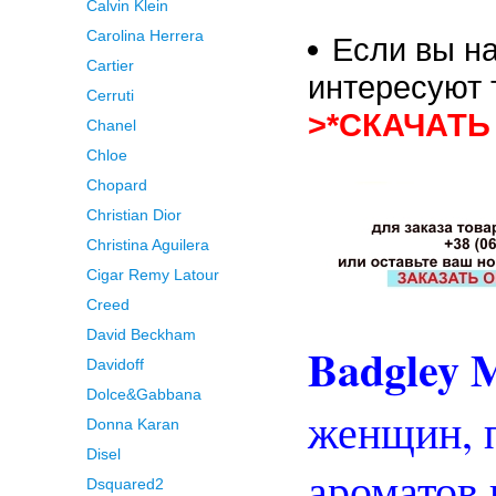
Calvin Klein
Carolina Herrera
Если вы на
Cartier
интересуют 
Cerruti
>*СКАЧАТЬ
Chanel
Chloe
Chopard
Christian Dior
Christina Aguilera
Cigar Remy Latour
Creed
David Beckham
Badgley 
Davidoff
Dolce&Gabbana
женщин, 
Donna Karan
Disel
ароматов
Dsquared2