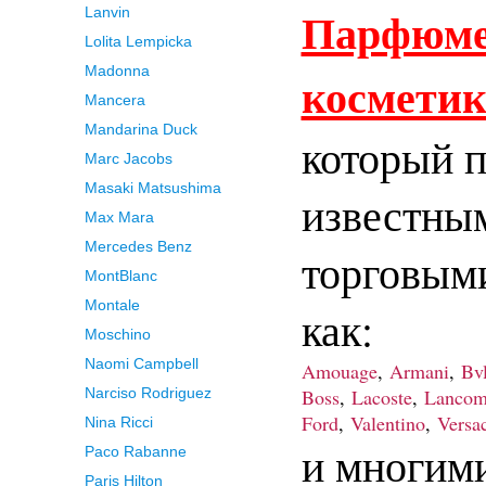
Парфюме
Lanvin
Lolita Lempicka
Madonna
космети
Mancera
Mandarina Duck
который 
Marc Jacobs
Masaki Matsushima
известны
Max Mara
Mercedes Benz
торговым
MontBlanc
Montale
как:
Moschino
Naomi Campbell
Amouage
,
Armani
,
Bvl
Boss
,
Lacoste
,
Lancom
Narciso Rodriguez
Ford
,
Valentino
,
Versa
Nina Ricci
и многим
Paco Rabanne
Paris Hilton