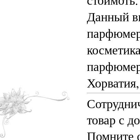
Данный ви
парфюмер
косметик
парфюмер
Хорватия,
Сотруднич
товар с д
Помните о