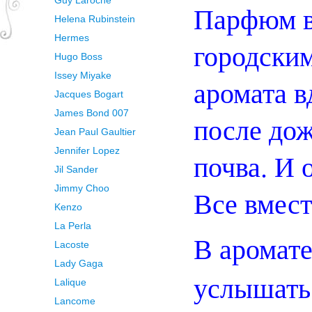
Guy Laroche
Парфюм в
Helena Rubinstein
Hermes
городским
Hugo Boss
Issey Miyake
аромата в
Jacques Bogart
James Bond 007
после дож
Jean Paul Gaultier
Jennifer Lopez
почва. И 
Jil Sander
Jimmy Choo
Все вмест
Kenzo
La Perla
В аромат
Lacoste
Lady Gaga
услышать 
Lalique
Lancome