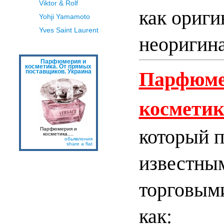
Viktor & Rolf
как ориги
Yohji Yamamoto
Yves Saint Laurent
неоригина
Парфюмерия и
косметика. От прямых
Парфюме
поставщиков. Украина
космети
который 
Парфюмерия и
косметика....
обьявления
share a flat
известны
торговым
как: