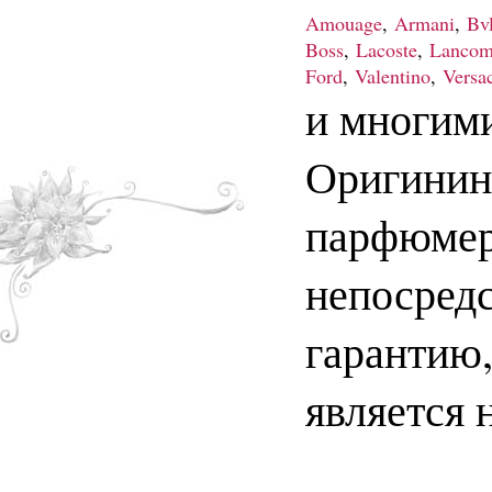
Amouage
,
Armani
,
Bvl
Boss
,
Lacoste
,
Lancom
Ford
,
Valentino
,
Versa
и многим
Оригинин
парфюмер
непосред
гарантию
является 