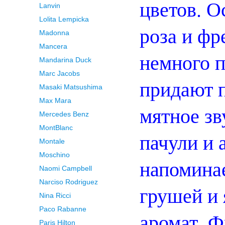
цветов. 
Lanvin
Lolita Lempicka
роза и фр
Madonna
Mancera
немного п
Mandarina Duck
Marc Jacobs
придают 
Masaki Matsushima
Max Mara
мятное зв
Mercedes Benz
MontBlanc
пачули и 
Montale
Moschino
напоминае
Naomi Campbell
Narciso Rodriguez
грушей и 
Nina Ricci
Paco Rabanne
аромат. Ф
Paris Hilton