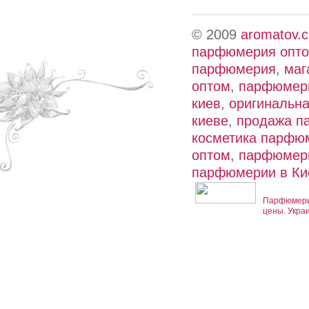
© 2009
aromatov.
парфюмерия опт
парфюмерия
,
маг
оптом
,
парфюмери
киев
,
оригинальн
киеве
,
продажа п
косметика парфю
оптом
,
парфюмери
парфюмерии в Ки
Парфюмерия
цены. Укра