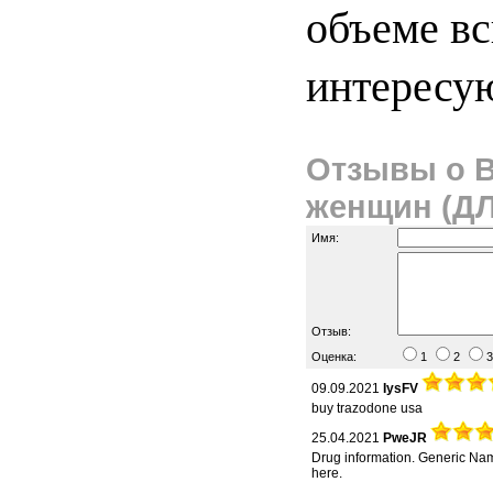
объеме в
интересу
Отзывы о Bu
женщин (Д
Имя:
Отзыв:
Оценка:
1
2
09.09.2021
IysFV
buy trazodone usa
25.04.2021
PweJR
Drug information. Generic Name
here.