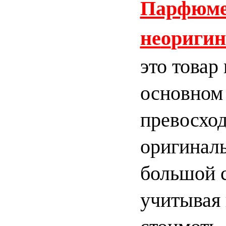
Парфюме
не
о
ригин
это товар
основном 
превосхо
оригинал
большой 
учитывая
стоимоть.