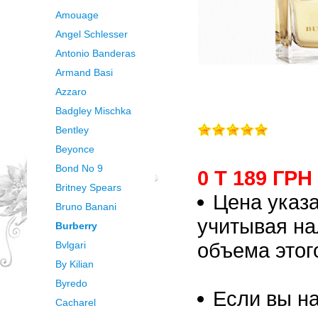
Amouage
Angel Schlesser
Antonio Banderas
Armand Basi
Azzaro
Badgley Mischka
Bentley
Beyonce
Bond No 9
0 Т 189 ГРН
Britney Spears
Цена указа
Bruno Banani
учитывая на
Burberry
объема этог
Bvlgari
By Kilian
Byredo
Если вы на
Cacharel