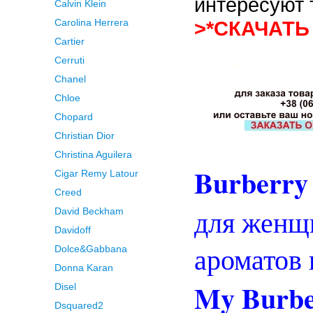
интересуют 
Calvin Klein
Carolina Herrera
>*СКАЧАТЬ
Cartier
Cerruti
Chanel
Chloe
Chopard
Christian Dior
Christina Aguilera
Burberr
Cigar Remy Latour
Creed
для женщи
David Beckham
Davidoff
ароматов
Dolce&Gabbana
Donna Karan
My Burb
Disel
Dsquared2