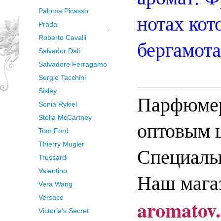
Paloma Picasso
нотах кот
Prada
Roberto Cavalli
бергамота
Salvador Dali
Salvadore Ferragamo
Sergio Tacchini
Sisley
Парфюмер
Sonia Rykiel
Stella McCartney
оптовым 
Tom Ford
Thierry Mugler
Специальн
Trussardi
Valentino
Наш мага
Vera Wang
Versace
aromatov
Victoria's Secret