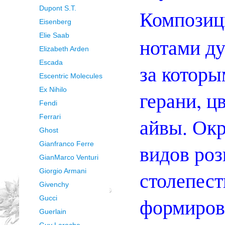
Dupont S.T.
Компози
Eisenberg
Elie Saab
нотами ду
Elizabeth Arden
Escada
за которы
Escentric Molecules
Ex Nihilo
герани, ц
Fendi
Ferrari
айвы. Окр
Ghost
Gianfranco Ferre
видов роз
GianMarco Venturi
Giorgio Armani
столепест
Givenchy
формиров
Gucci
Guerlain