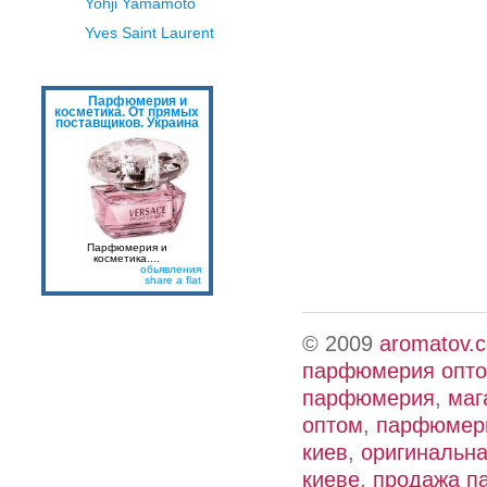
Yohji Yamamoto
Yves Saint Laurent
Парфюмерия и
косметика. От прямых
поставщиков. Украина
Парфюмерия и
косметика....
обьявления
share a flat
© 2009
aromatov.
парфюмерия опт
парфюмерия
,
маг
оптом
,
парфюмери
киев
,
оригинальн
киеве
,
продажа п