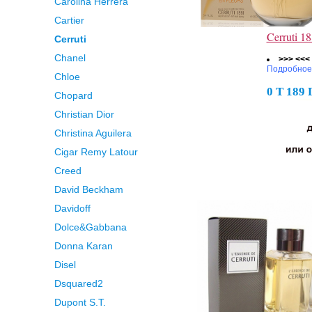
Carolina Herrera
Cartier
Cerruti 
Cerruti
Chanel
>>> <<<
Подробное
Chloe
0 Т 189
Chopard
Christian Dior
Christina Aguilera
Cigar Remy Latour
Creed
David Beckham
Davidoff
Dolce&Gabbana
Donna Karan
Disel
Dsquared2
Dupont S.T.