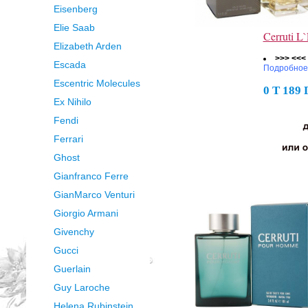
Eisenberg
Elie Saab
Cerruti L
Elizabeth Arden
>>> <<<
Escada
Подробное
Escentric Molecules
0 Т 189
Ex Nihilo
Fendi
Ferrari
Ghost
Gianfranco Ferre
GianMarco Venturi
Giorgio Armani
Givenchy
Gucci
Guerlain
Guy Laroche
Helena Rubinstein