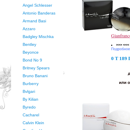
Angel Schlesser
Antonio Banderas
Armand Basi
Azzaro
Gianfran
Badgley Mischka
Bentley
>>> <<<
Подробное
Beyonce
0 Т 189
Bond No 9
Britney Spears
Bruno Banani
Burberry
Bvlgari
By Kilian
Byredo
Cacharel
Calvin Klein