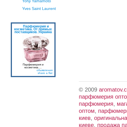
Yohji Yamamoto
Yves Saint Laurent
Парфюмерия и
косметика. От прямых
поставщиков. Украина
Парфюмерия и
косметика....
обьявления
share a flat
© 2009
aromatov.
парфюмерия опт
парфюмерия
,
маг
оптом
,
парфюмери
киев
,
оригинальн
киеве
,
продажа п