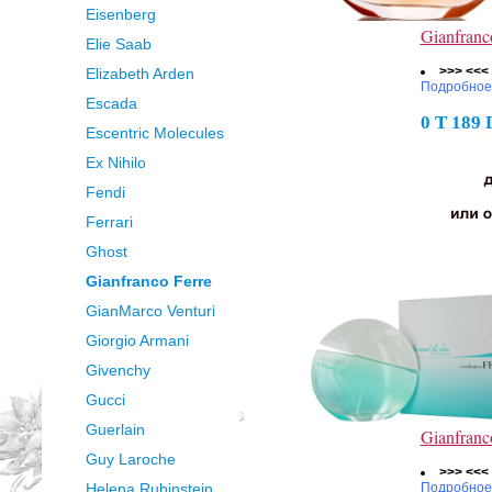
Eisenberg
Gianfranc
Elie Saab
>>> <<<
Elizabeth Arden
Подробное
Escada
0 Т 189
Escentric Molecules
Ex Nihilo
Fendi
Ferrari
Ghost
Gianfranco Ferre
GianMarco Venturi
Giorgio Armani
Givenchy
Gucci
Guerlain
Gianfranc
Guy Laroche
>>> <<<
Helena Rubinstein
Подробное