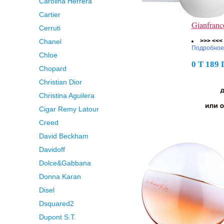
Carolina Herrera
Cartier
Gianfranc
Cerruti
Chanel
>>> <<<
Подробное
Chloe
0 Т 189
Chopard
Christian Dior
Christina Aguilera
Cigar Remy Latour
Creed
David Beckham
Davidoff
Dolce&Gabbana
Donna Karan
Disel
Dsquared2
Dupont S.T.