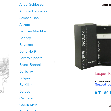
Angel Schlesser
Antonio Banderas
Armand Basi
Azzaro
Badgley Mischka
Bentley
Beyonce
Bond No 9
Britney Spears
Bruno Banani
Burberry
Jacques B
Bvlgari
>>> <<<
By Kilian
Подробное
Byredo
0 Т 189
Cacharel
Calvin Klein