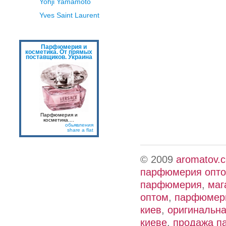
Yohji Yamamoto
Yves Saint Laurent
Парфюмерия и
косметика. От прямых
поставщиков. Украина
Парфюмерия и
косметика....
обьявления
share a flat
© 2009
aromatov.
парфюмерия опт
парфюмерия
,
маг
оптом
,
парфюмери
киев
,
оригинальн
киеве
,
продажа п