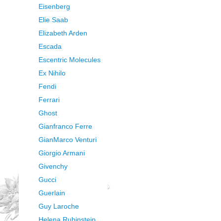
Eisenberg
Elie Saab
Elizabeth Arden
Escada
Escentric Molecules
Ex Nihilo
Fendi
Ferrari
Ghost
Gianfranco Ferre
GianMarco Venturi
Giorgio Armani
Givenchy
Gucci
Guerlain
Guy Laroche
Helena Rubinstein