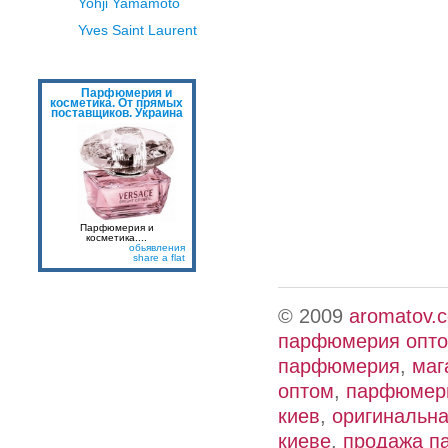
Yohji Yamamoto
Yves Saint Laurent
Парфюмерия и
косметика. От прямых
поставщиков. Украина
Парфюмерия и
косметика....
обьявления
share a flat
© 2009
aromatov.
парфюмерия опт
парфюмерия
,
маг
оптом
,
парфюмери
киев
,
оригинальн
киеве
,
продажа п