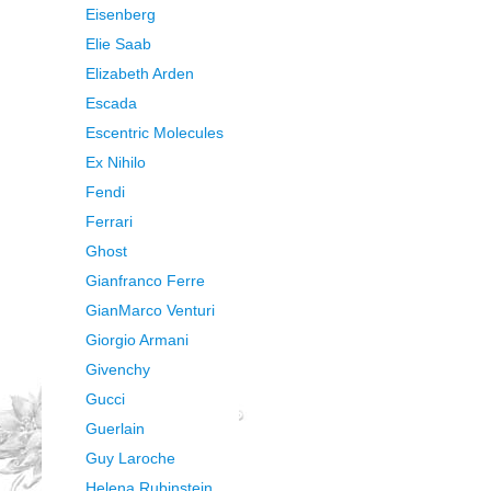
Eisenberg
Elie Saab
Elizabeth Arden
Escada
Escentric Molecules
Ex Nihilo
Fendi
Ferrari
Ghost
Gianfranco Ferre
GianMarco Venturi
Giorgio Armani
Givenchy
Gucci
Guerlain
Guy Laroche
Helena Rubinstein