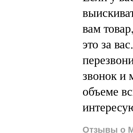
выискиват
вам товар
это за ва
перезвони
звонок и 
объеме в
интересу
Отзывы о M