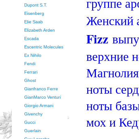
группе ар
Dupont S.T.
Eisenberg
Женский 
Elie Saab
Elizabeth Arden
Fizz
выпу
Escada
Escentric Molecules
верхние 
Ex Nihilo
Fendi
Магнолия
Ferrari
Ghost
ноты серд
Gianfranco Ferre
GianMarco Venturi
ноты баз
Giorgio Armani
Givenchy
мох и Кед
Gucci
Guerlain