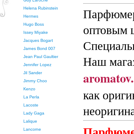
Guy Laroche
Helena Rubinstein
Парфюмер
Hermes
оптовым 
Hugo Boss
Issey Miyake
Специальн
Jacques Bogart
James Bond 007
Наш мага
Jean Paul Gaultier
Jennifer Lopez
aromatov
Jil Sander
Jimmy Choo
Kenzo
как ориги
La Perla
Lacoste
неоригина
Lady Gaga
Lalique
Парфюме
Lancome