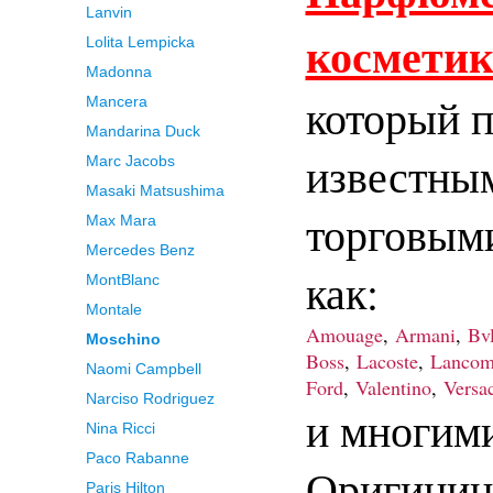
Lanvin
космети
Lolita Lempicka
Madonna
который 
Mancera
Mandarina Duck
известны
Marc Jacobs
Masaki Matsushima
торговым
Max Mara
Mercedes Benz
как:
MontBlanc
Montale
Amouage
,
Armani
,
Bvl
Moschino
Boss
,
Lacoste
,
Lancom
Naomi Campbell
Ford
,
Valentino
,
Versa
Narciso Rodriguez
и многим
Nina Ricci
Paco Rabanne
Оригинин
Paris Hilton