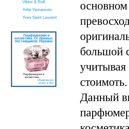
основном 
Viktor & Rolf
Yohji Yamamoto
превосхо
Yves Saint Laurent
оригинал
Парфюмерия и
косметика. От прямых
поставщиков. Украина
большой 
учитывая
Парфюмерия и
стоимоть.
косметика....
обьявления
share a flat
Данный ви
парфюмер
косметик