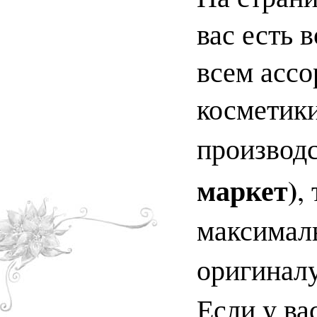
вас есть 
всем асс
косметики
производ
маркет)
,
максимал
оригинал
Если у ва