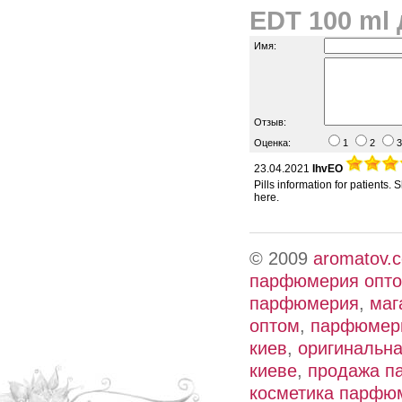
EDT 100 ml
Имя:
Отзыв:
Оценка:
1
2
23.04.2021
IhvEO
Pills information for patients.
here.
© 2009
aromatov.
парфюмерия опт
парфюмерия
,
маг
оптом
,
парфюмери
киев
,
оригинальн
киеве
,
продажа п
косметика парфю