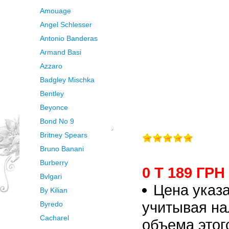
Amouage
Angel Schlesser
Antonio Banderas
Armand Basi
Azzaro
Badgley Mischka
Bentley
Beyonce
Bond No 9
Britney Spears
Bruno Banani
Burberry
0 Т 189 ГРН
Bvlgari
Цена указа
By Kilian
учитывая на
Byredo
Cacharel
объема этог