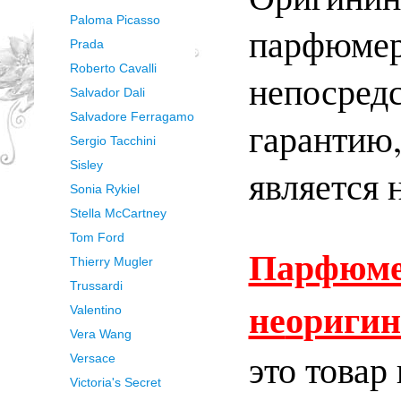
Paloma Picasso
парфюмер
Prada
Roberto Cavalli
непосред
Salvador Dali
Salvadore Ferragamo
гарантию
Sergio Tacchini
Sisley
является 
Sonia Rykiel
Stella McCartney
Tom Ford
Парфюме
Thierry Mugler
Trussardi
не
о
ригин
Valentino
Vera Wang
это товар
Versace
Victoria's Secret