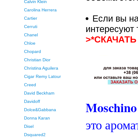
Calvin Klein
Carolina Herrera
Если вы на
Cartier
интересуют 
Cerruti
Chanel
>*СКАЧАТЬ
Chloe
Chopard
Christian Dior
Christina Aguilera
Cigar Remy Latour
Creed
David Beckham
Moschino
Davidoff
Dolce&Gabbana
Donna Karan
это арома
Disel
Dsquared2